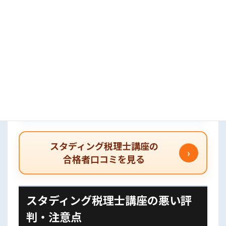
いつでもどこでも回せるので、暗記科目と相
性が良い
✓
実際に合格報告も出ている
簿記論や簿財の合格報告があり、低価格でも
十分狙えるという安心感がある
口コミ全体を見ると、スタディングは「安さ」だけでな
く、
忙しい人でも続けやすい学習導線
が高く評価されてい
ます。
スタディング税理士講座の
›
合格者口コミを見る
スタディング税理士講座の悪い評
判・注意点